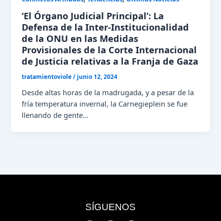
‘El Órgano Judicial Principal’: La
Defensa de la Inter-Institucionalidad
de la ONU en las Medidas
Provisionales de la Corte Internacional
de Justicia relativas a la Franja de Gaza
tratamientoviole
/
junio 12, 2024
Desde altas horas de la madrugada, y a pesar de la
fría temperatura invernal, la Carnegieplein se fue
llenando de gente…
SÍGUENOS
X-
Wordpress
Instagram
Youtube