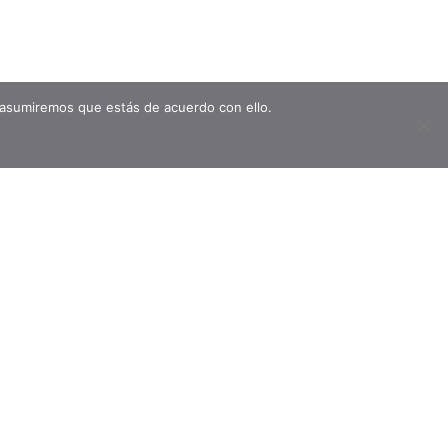
 asumiremos que estás de acuerdo con ello.
BETE
r más información sobre nuestro
rmativo, por favor déjanos tu
Suscríbete