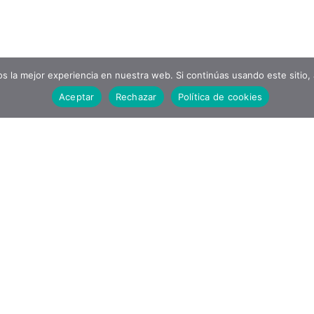
 la mejor experiencia en nuestra web. Si continúas usando este sitio,
Aceptar
Rechazar
Política de cookies
ALIANZAS
SUSCRÍ
Para recibi
Research Society
boletín info
of IntLaw
correo.
Email